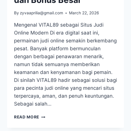
By
zyvaaprilia@gmail.com
March 22, 2026
Mengenal VITAL89 sebagai Situs Judi
Online Modern Di era digital saat ini,
permainan judi online semakin berkembang
pesat. Banyak platform bermunculan
dengan berbagai penawaran menarik,
namun tidak semuanya memberikan
keamanan dan kenyamanan bagi pemain.
Di sinilah VITAL89 hadir sebagai solusi bagi
para pecinta judi online yang mencari situs
terpercaya, aman, dan penuh keuntungan.
Sebagai salah…
VITAL89
READ MORE
SITUS
JUDI