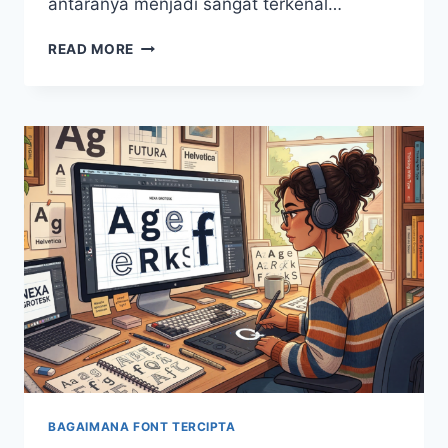
antaranya menjadi sangat terkenal…
KISAH
READ MORE
PENCIPTA
FONT
TERKENAL:
DARI
CORETAN
SEDERHANA
HINGGA
MENDUNIA
BAGAIMANA FONT TERCIPTA