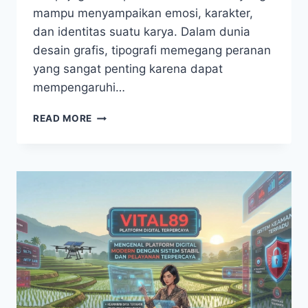
mampu menyampaikan emosi, karakter,
dan identitas suatu karya. Dalam dunia
desain grafis, tipografi memegang peranan
yang sangat penting karena dapat
mempengaruhi…
KEINDAHAN
READ MORE
FONT
DALAM
DUNIA
DESAIN:
SENI
HURUF
YANG
MEMBENTUK
IDENTITAS
VISUAL