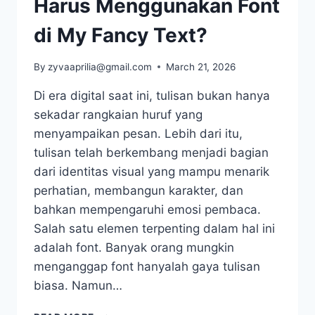
Harus Menggunakan Font
di My Fancy Text?
By
zyvaaprilia@gmail.com
March 21, 2026
Di era digital saat ini, tulisan bukan hanya
sekadar rangkaian huruf yang
menyampaikan pesan. Lebih dari itu,
tulisan telah berkembang menjadi bagian
dari identitas visual yang mampu menarik
perhatian, membangun karakter, dan
bahkan mempengaruhi emosi pembaca.
Salah satu elemen terpenting dalam hal ini
adalah font. Banyak orang mungkin
menganggap font hanyalah gaya tulisan
biasa. Namun…
PENTINGNYA