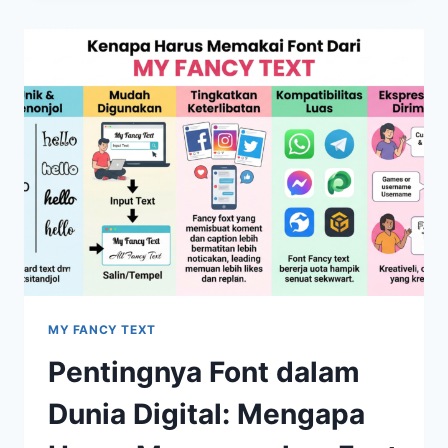
ONLINE
TERPERCAYA
DENGAN
PROMO
MENARIK
DAN
BONUS
BESAR
MY FANCY TEXT
Pentingnya Font dalam
Dunia Digital: Mengapa