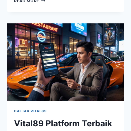
READ MORE
FONT
DALAM
DUNIA
DIGITAL:
MENGAPA
HARUS
MENGGUNAKAN
FONT
DI
MY
FANCY
TEXT?
DAFTAR VITAL89
Vital89 Platform Terbaik