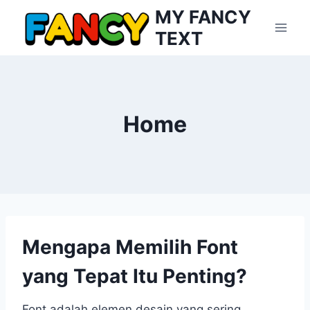
Skip
MY FANCY
to
TEXT
content
Home
Mengapa Memilih Font
yang Tepat Itu Penting?
Font adalah elemen desain yang sering