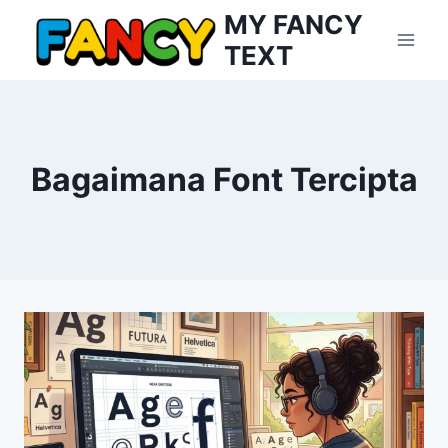
Skip
MY FANCY
to
TEXT
content
Bagaimana Font Tercipta