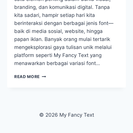
branding, dan komunikasi digital. Tanpa
kita sadari, hampir setiap hari kita
berinteraksi dengan berbagai jenis font—
baik di media sosial, website, hingga
papan iklan. Banyak orang mulai tertarik
mengeksplorasi gaya tulisan unik melalui
platform seperti My Fancy Text yang
menawarkan berbagai variasi font…
BAGAIMANA
READ MORE
FONT
DESIGN
TERCIPTA:
DARI
IDE
SEDERHANA
© 2026 My Fancy Text
MENJADI
KARYA
VISUAL