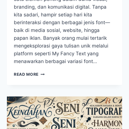
branding, dan komunikasi digital. Tanpa
kita sadari, hampir setiap hari kita
berinteraksi dengan berbagai jenis font—
baik di media sosial, website, hingga
papan iklan. Banyak orang mulai tertarik
mengeksplorasi gaya tulisan unik melalui
platform seperti My Fancy Text yang
menawarkan berbagai variasi font…
BAGAIMANA
READ MORE
FONT
DESIGN
TERCIPTA:
DARI
IDE
SEDERHANA
MENJADI
KARYA
VISUAL